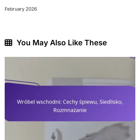
February 2026
You May Also Like These