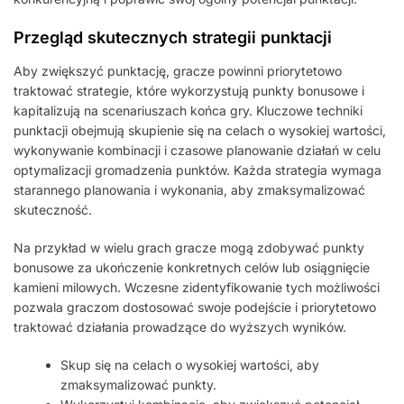
Przegląd skutecznych strategii punktacji
Aby zwiększyć punktację, gracze powinni priorytetowo
traktować strategie, które wykorzystują punkty bonusowe i
kapitalizują na scenariuszach końca gry. Kluczowe techniki
punktacji obejmują skupienie się na celach o wysokiej wartości,
wykonywanie kombinacji i czasowe planowanie działań w celu
optymalizacji gromadzenia punktów. Każda strategia wymaga
starannego planowania i wykonania, aby zmaksymalizować
skuteczność.
Na przykład w wielu grach gracze mogą zdobywać punkty
bonusowe za ukończenie konkretnych celów lub osiągnięcie
kamieni milowych. Wczesne zidentyfikowanie tych możliwości
pozwala graczom dostosować swoje podejście i priorytetowo
traktować działania prowadzące do wyższych wyników.
Skup się na celach o wysokiej wartości, aby
zmaksymalizować punkty.