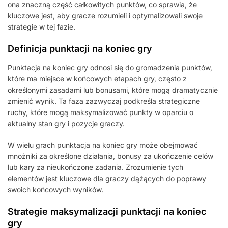
ona znaczną część całkowitych punktów, co sprawia, że
kluczowe jest, aby gracze rozumieli i optymalizowali swoje
strategie w tej fazie.
Definicja punktacji na koniec gry
Punktacja na koniec gry odnosi się do gromadzenia punktów,
które ma miejsce w końcowych etapach gry, często z
określonymi zasadami lub bonusami, które mogą dramatycznie
zmienić wynik. Ta faza zazwyczaj podkreśla strategiczne
ruchy, które mogą maksymalizować punkty w oparciu o
aktualny stan gry i pozycje graczy.
W wielu grach punktacja na koniec gry może obejmować
mnożniki za określone działania, bonusy za ukończenie celów
lub kary za nieukończone zadania. Zrozumienie tych
elementów jest kluczowe dla graczy dążących do poprawy
swoich końcowych wyników.
Strategie maksymalizacji punktacji na koniec
gry