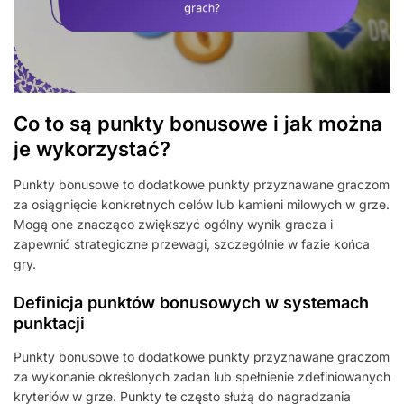
Co to są punkty bonusowe i jak można
je wykorzystać?
Punkty bonusowe to dodatkowe punkty przyznawane graczom
za osiągnięcie konkretnych celów lub kamieni milowych w grze.
Mogą one znacząco zwiększyć ogólny wynik gracza i
zapewnić strategiczne przewagi, szczególnie w fazie końca
gry.
Definicja punktów bonusowych w systemach
punktacji
Punkty bonusowe to dodatkowe punkty przyznawane graczom
za wykonanie określonych zadań lub spełnienie zdefiniowanych
kryteriów w grze. Punkty te często służą do nagradzania