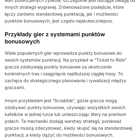
wart potencjalnych zysków, szczególnie jeśli odciąga uwagę od
innych strategii wygranej. Zrównoważone podejście, które
łączy zarówno standardową punktację, jak i możliwości
punktów bonusowych, jest często najskuteczniejsze.
Przykłady gier z systemami punktów
bonusowych
Wiele popularnych gier wprowadza punkty bonusowe do
swoich systemów punktacji. Na przykład w “Ticket to Ride”
gracze zdobywają punkty bonusowe za ukończenie
konkretnych tras i osiągnięcie najdłuższej ciągłej trasy. To
zachęca do strategicznego planowania i rywalizacji między
graczami.
Innym przykładem jest “Scrabble”, gdzie gracze mogą
zdobywać punkty bonusowe, używając wszystkich swoich
kafelków w jednej turze lub umieszczając litery na premium
polach. Te mechaniki dodają warstwy strategii, ponieważ
gracze muszą zdecydować, kiedy skupić się na standardowej
punktacji, a kiedy dążyć do możliwości bonusowych.