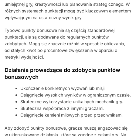
umiejętnej gry, kreatywności lub planowania strategicznego. W
różnych systemach punktacji mogą być kluczowym elementem
wpływającym na ostateczny wynik gry.
Typowo punkty bonusowe nie są częścią standardowej
punktacji, ale są dodawane do regularnych punktów
zdobytych. Mogą się znacznie różnić w sposobie obliczania,
od stałych kwot po procentowe zwiększenia w oparciu o
metryki wydajności.
Działania prowadzące do zdobycia punktów
bonusowych
Ukończenie konkretnych wyzwań lub misji.
Osiągnięcie wysokich wyników w ograniczonym czasie.
Skuteczne wykorzystanie unikalnych mechanik gry.
Skuteczna współpraca z innymi graczami.
Osiągnięcie kamieni milowych przed przeciwnikami.
Aby zdobyć punkty bonusowe, gracze muszą angażować się
w ukierunkowane działania, które są zgodne z celami gry. Na