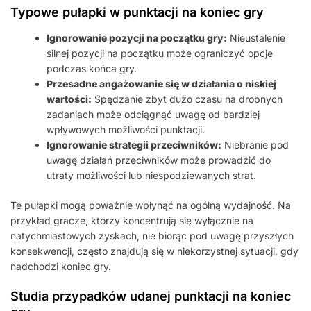
Typowe pułapki w punktacji na koniec gry
Ignorowanie pozycji na początku gry:
Nieustalenie
silnej pozycji na początku może ograniczyć opcje
podczas końca gry.
Przesadne angażowanie się w działania o niskiej
wartości:
Spędzanie zbyt dużo czasu na drobnych
zadaniach może odciągnąć uwagę od bardziej
wpływowych możliwości punktacji.
Ignorowanie strategii przeciwników:
Niebranie pod
uwagę działań przeciwników może prowadzić do
utraty możliwości lub niespodziewanych strat.
Te pułapki mogą poważnie wpłynąć na ogólną wydajność. Na
przykład gracze, którzy koncentrują się wyłącznie na
natychmiastowych zyskach, nie biorąc pod uwagę przyszłych
konsekwencji, często znajdują się w niekorzystnej sytuacji, gdy
nadchodzi koniec gry.
Studia przypadków udanej punktacji na koniec