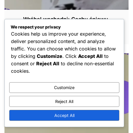
Wróbel wschodni: Cechy śpiewu,
Siedlisko, Rozmnażanie
We respect your privacy
Cookies help us improve your experience,
MAR 11, 2026
deliver personalized content, and analyze
traffic. You can choose which cookies to allow
by clicking
Customize
. Click
Accept All
to
consent or
Reject All
to decline non-essential
cookies.
Customize
Reject All
Accept All