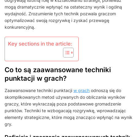
odgrywają istotną rolę w kształtowaniu strategii, ponieważ
BONUSOWE,
mogą dramatycznie wpłynąć na ostateczny wynik i ogólną
STRATEGIE
wydajność. Zrozumienie tych technik pozwala graczom
optymalizować swoją rozgrywkę i zyskać przewagę
konkurencyjną.
Key sections in the article:
Co to są zaawansowane techniki
punktacji w grach?
Zaawansowane techniki punktacji
w grach
odnoszą się do
skomplikowanych metod używanych do obliczania wyników
graczy, które wykraczają poza podstawowe gromadzenie
punktów. Techniki te wzbogacają rozgrywkę, wprowadzając
elementy strategiczne, które mogą znacząco wpłynąć na wynik
gry.