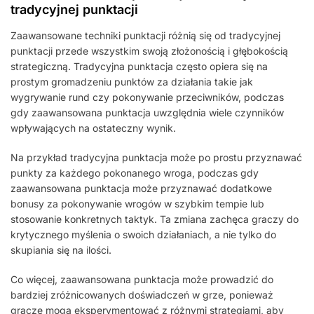
tradycyjnej punktacji
Zaawansowane techniki punktacji różnią się od tradycyjnej
punktacji przede wszystkim swoją złożonością i głębokością
strategiczną. Tradycyjna punktacja często opiera się na
prostym gromadzeniu punktów za działania takie jak
wygrywanie rund czy pokonywanie przeciwników, podczas
gdy zaawansowana punktacja uwzględnia wiele czynników
wpływających na ostateczny wynik.
Na przykład tradycyjna punktacja może po prostu przyznawać
punkty za każdego pokonanego wroga, podczas gdy
zaawansowana punktacja może przyznawać dodatkowe
bonusy za pokonywanie wrogów w szybkim tempie lub
stosowanie konkretnych taktyk. Ta zmiana zachęca graczy do
krytycznego myślenia o swoich działaniach, a nie tylko do
skupiania się na ilości.
Co więcej, zaawansowana punktacja może prowadzić do
bardziej zróżnicowanych doświadczeń w grze, ponieważ
gracze mogą eksperymentować z różnymi strategiami, aby