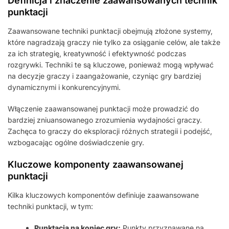
Definicja i znaczenie zaawansowanych technik
punktacji
Zaawansowane techniki punktacji obejmują złożone systemy,
które nagradzają graczy nie tylko za osiąganie celów, ale także
za ich strategię, kreatywność i efektywność podczas
rozgrywki. Techniki te są kluczowe, ponieważ mogą wpływać
na decyzje graczy i zaangażowanie, czyniąc gry bardziej
dynamicznymi i konkurencyjnymi.
Włączenie zaawansowanej punktacji może prowadzić do
bardziej zniuansowanego zrozumienia wydajności graczy.
Zachęca to graczy do eksploracji różnych strategii i podejść,
wzbogacając ogólne doświadczenie gry.
Kluczowe komponenty zaawansowanej
punktacji
Kilka kluczowych komponentów definiuje zaawansowane
techniki punktacji, w tym:
Punktacja na koniec gry:
Punkty przyznawane na