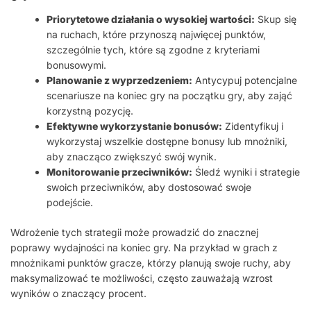
Priorytetowe działania o wysokiej wartości:
Skup się
na ruchach, które przynoszą najwięcej punktów,
szczególnie tych, które są zgodne z kryteriami
bonusowymi.
Planowanie z wyprzedzeniem:
Antycypuj potencjalne
scenariusze na koniec gry na początku gry, aby zająć
korzystną pozycję.
Efektywne wykorzystanie bonusów:
Zidentyfikuj i
wykorzystaj wszelkie dostępne bonusy lub mnożniki,
aby znacząco zwiększyć swój wynik.
Monitorowanie przeciwników:
Śledź wyniki i strategie
swoich przeciwników, aby dostosować swoje
podejście.
Wdrożenie tych strategii może prowadzić do znacznej
poprawy wydajności na koniec gry. Na przykład w grach z
mnożnikami punktów gracze, którzy planują swoje ruchy, aby
maksymalizować te możliwości, często zauważają wzrost
wyników o znaczący procent.