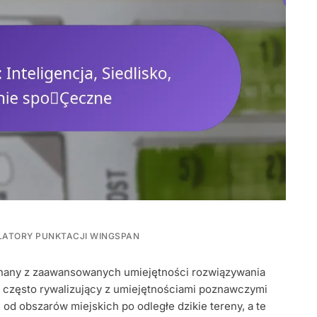
LATORY PUNKTACJI WINGSPAN
:
 znany z zaawansowanych umiejętności rozwiązywania
A,
 często rywalizujący z umiejętnościami poznawczymi
E
 od obszarów miejskich po odległe dzikie tereny, a te