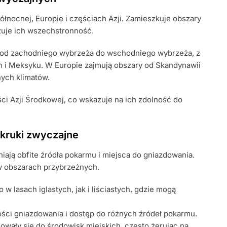
nocnej, Europie i częściach Azji. Zamieszkuje obszary
azuje ich wszechstronność.
 od zachodniego wybrzeża do wschodniego wybrzeża, z
 i Meksyku. W Europie zajmują obszary od Skandynawii
ych klimatów.
ści Azji Środkowej, co wskazuje na ich zdolność do
 kruki zwyczajne
niają obfite źródła pokarmu i miejsca do gniazdowania.
 w obszarach przybrzeżnych.
w lasach iglastych, jak i liściastych, gdzie mogą
ości gniazdowania i dostęp do różnych źródeł pokarmu.
owały się do środowisk miejskich, często żerując na