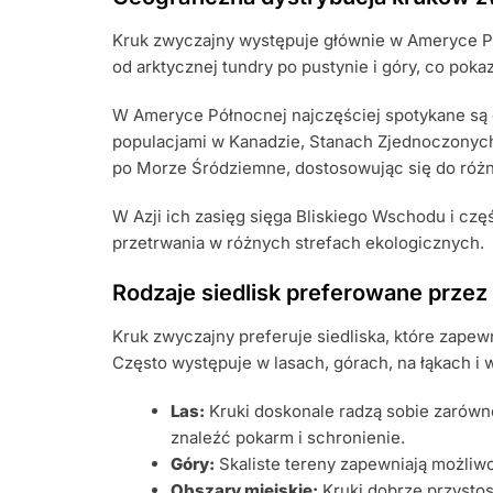
Kruk zwyczajny występuje głównie w Ameryce Pół
od arktycznej tundry po pustynie i góry, co pok
W Ameryce Północnej najczęściej spotykane są
populacjami w Kanadzie, Stanach Zjednoczonych
po Morze Śródziemne, dostosowując się do różn
W Azji ich zasięg sięga Bliskiego Wschodu i czę
przetrwania w różnych strefach ekologicznych.
Rodzaje siedlisk preferowane przez
Kruk zwyczajny preferuje siedliska, które zapew
Często występuje w lasach, górach, na łąkach i
Las:
Kruki doskonale radzą sobie zarówno 
znaleźć pokarm i schronienie.
Góry:
Skaliste tereny zapewniają możliw
Obszary miejskie:
Kruki dobrze przystos