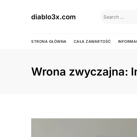
Skip
to
Search
diablo3x.com
content
for:
STRONA GŁÓWNA
CAŁA ZAWARTOŚĆ
INFORMA
Wrona zwyczajna: In