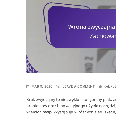
ON
MAR 9, 2026
LEAVE A COMMENT
KALKU
WRONA
ZWYCZAJNA
Kruk zwyczajny to niezwykle inteligentny ptak,
INTELIGENCJ
problemów oraz innowacyjnego użycia narzędzi,
SIEDLISKO,
ZACHOWANI
wielkich małp. Występuje w różnych siedliskach,
SPOŁECZNE