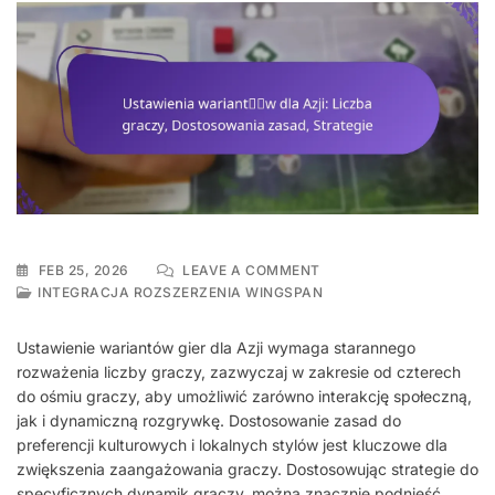
ON
FEB 25, 2026
LEAVE A COMMENT
USTAWIENIA
INTEGRACJA ROZSZERZENIA WINGSPAN
WARIANTÓW
DLA
Ustawienie wariantów gier dla Azji wymaga starannego
AZJI:
rozważenia liczby graczy, zazwyczaj w zakresie od czterech
LICZBA
do ośmiu graczy, aby umożliwić zarówno interakcję społeczną,
GRACZY,
DOSTOSOWANIA
jak i dynamiczną rozgrywkę. Dostosowanie zasad do
ZASAD,
preferencji kulturowych i lokalnych stylów jest kluczowe dla
STRATEGIE
zwiększenia zaangażowania graczy. Dostosowując strategie do
specyficznych dynamik graczy, można znacznie podnieść