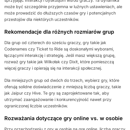
sprzyjając interakcji i dyskusjom wśród graczy. Ta dynamika
może być szczególnie przyjemna w luźnych ustawieniach, ale
może prowadzić do dłuższych czasów gry i potencjalnych
przestojów dla niektórych uczestników.
Rekomendacje dla różnych rozmiarów grup
Dla grup od czterech do sześciu graczy, gry takie jak
Codenames czy Ticket to Ride są doskonałymi wyborami,
łączącymi interakcję i strategię. Jeśli masz większą grupę,
rozważ gry takie jak Wilkołak czy Dixit, które pomieszczą
więcej graczy i opierają się na interakcji społecznej.
Dla mniejszych grup od dwóch do trzech, wybierz gry, które
oferują solidne doświadczenie z mniejszą liczbą graczy, takie
jak Jaipur czy Hive. Te gry są zaprojektowane tak, aby
utrzymać zaangażowanie i konkurencyjność nawet przy
ograniczonej liczbie uczestników.
Rozważania dotyczące gry online vs. w osobie
Przy przechodzeniu z gry w osobie na grę online, liczba graczy