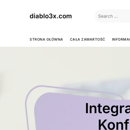
Skip
to
Search
diablo3x.com
content
for:
STRONA GŁÓWNA
CAŁA ZAWARTOŚĆ
INFORMA
Dos
Integr
Sok
nowy
Wróbel
Błęki
Konf
o