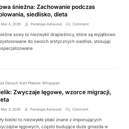
owa śnieżna: Zachowanie podczas
olowania, siedlisko, dieta
On
Mar 4, 2026
Penelope Ashwood
Comment
Sowa
ieżne sowy to niezwykli drapieżnicy, które są wyjątkowo
Śnieżna:
Zachowanie
zystosowane do swoich arktycznych siedlisk, stosując
Podczas
yspecjalizowane
Polowania,
Siedlisko,
Dieta
za Danych Kart Ptaków Wingspan
ielik: Zwyczaje lęgowe, wzorce migracji,
ieta
On
Mar 3, 2026
Penelope Ashwood
Comment
Bielik:
ły bieliki to niezwykłe ptaki znane z imponujących
Zwyczaje
Lęgowe,
yczajów lęgowych, często budujące duże gniazda w