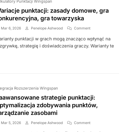
lkulatory Punktacji Wingspan
ariacje punktacji: zasady domowe, gra
onkurencyjna, gra towarzyska
On
Mar 6, 2026
Penelope Ashwood
Comment
Wariacje
rianty punktacji w grach mogą znacząco wpłynąć na
Punktacji:
Zasady
zgrywkę, strategię i doświadczenia graczy. Warianty te
Domowe,
Gra
Konkurencyjna,
Gra
Towarzyska
tegracja Rozszerzenia Wingspan
aawansowane strategie punktacji:
ptymalizacja zdobywania punktów,
arządzanie zasobami
On
Mar 5, 2026
Penelope Ashwood
Comment
Zaawansowane