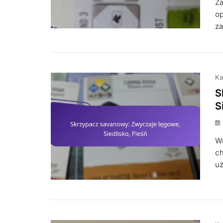
Za
op
za
Ka
S
S
Wr
ch
uż