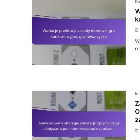
Ka
W
k
Wa
ro
In
Z
O
z