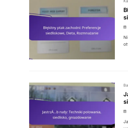
Ka
B
s
Ni
ot
Ba
J
s
Ja