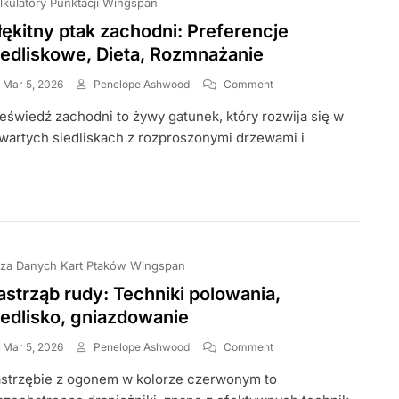
lkulatory Punktacji Wingspan
łękitny ptak zachodni: Preferencje
iedliskowe, Dieta, Rozmnażanie
On
Mar 5, 2026
Penelope Ashwood
Comment
Błękitny
eświedź zachodni to żywy gatunek, który rozwija się w
Ptak
Zachodni:
wartych siedliskach z rozproszonymi drzewami i
Preferencje
Siedliskowe,
Dieta,
Rozmnażanie
za Danych Kart Ptaków Wingspan
astrząb rudy: Techniki polowania,
iedlisko, gniazdowanie
On
Mar 5, 2026
Penelope Ashwood
Comment
Jastrząb
strzębie z ogonem w kolorze czerwonym to
Rudy:
Techniki