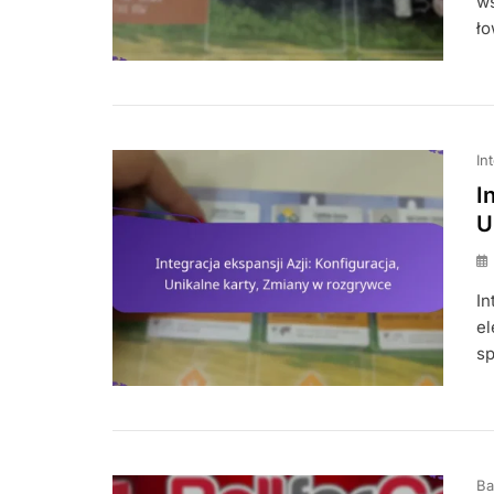
ws
ło
In
I
U
In
el
sp
Ba