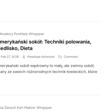
Wzorce
Migracji,
Dieta
lkulatory Punktacji Wingspan
merykański sokół: Techniki polowania,
iedlisko, Dieta
On
Feb 27, 2026
Penelope Ashwood
Comment
Amerykański
erykański sokół wędrowny to mały, ale zwinny sokół,
Sokół:
Techniki
any ze swoich różnorodnych technik łowieckich, które
Polowania,
Siedlisko,
Dieta
za Danych Kart Ptaków Wingspan