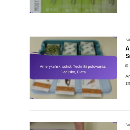
Ka
A
S
Am
zn
Ba