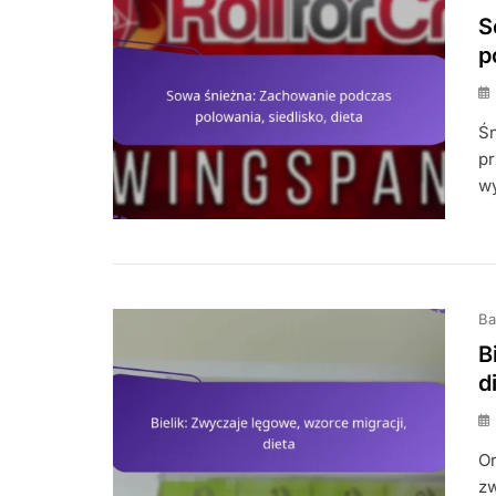
S
p
Śn
pr
w
Ba
B
d
Or
zw