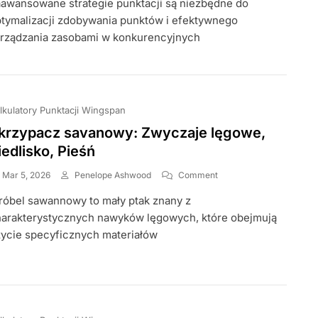
awansowane strategie punktacji są niezbędne do
Strategie
Punktacji:
tymalizacji zdobywania punktów i efektywnego
Optymalizacja
rządzania zasobami w konkurencyjnych
Zdobywania
Punktów,
Zarządzanie
Zasobami
lkulatory Punktacji Wingspan
krzypacz savanowy: Zwyczaje lęgowe,
iedlisko, Pieśń
On
Mar 5, 2026
Penelope Ashwood
Comment
Skrzypacz
óbel sawannowy to mały ptak znany z
Savanowy:
Zwyczaje
arakterystycznych nawyków lęgowych, które obejmują
Lęgowe,
ycie specyficznych materiałów
Siedlisko,
Pieśń