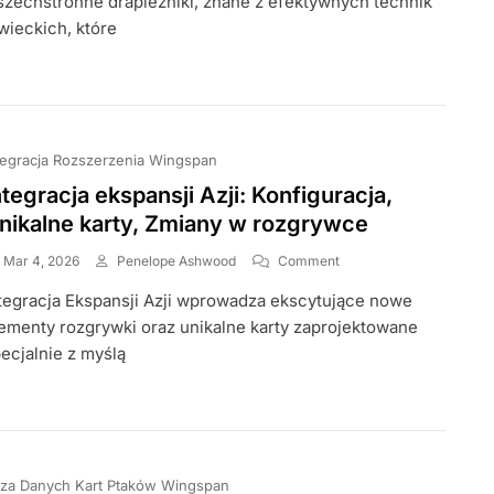
zechstronne drapieżniki, znane z efektywnych technik
Polowania,
wieckich, które
Siedlisko,
Gniazdowanie
tegracja Rozszerzenia Wingspan
ntegracja ekspansji Azji: Konfiguracja,
nikalne karty, Zmiany w rozgrywce
On
Mar 4, 2026
Penelope Ashwood
Comment
Integracja
tegracja Ekspansji Azji wprowadza ekscytujące nowe
Ekspansji
Azji:
ementy rozgrywki oraz unikalne karty zaprojektowane
Konfiguracja,
ecjalnie z myślą
Unikalne
Karty,
Zmiany
W
Rozgrywce
za Danych Kart Ptaków Wingspan