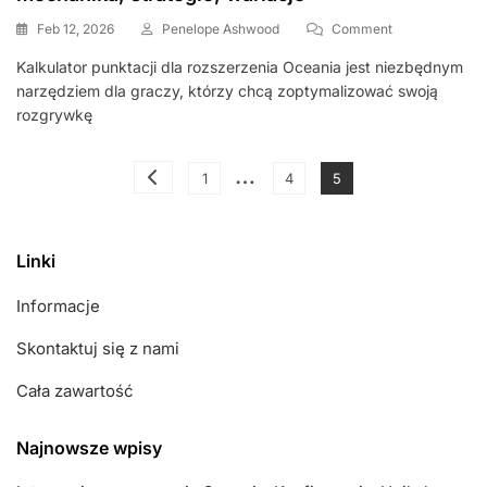
On
Feb 12, 2026
Penelope Ashwood
Comment
Kalkulator
Kalkulator punktacji dla rozszerzenia Oceania jest niezbędnym
Punktacji
narzędziem dla graczy, którzy chcą zoptymalizować swoją
Dla
Ekspansji
rozgrywkę
W
Oceanii:
Posts
…
Mechanika,
Page
Page
Page
1
4
5
Strategie,
pagination
Wariacje
Linki
Informacje
Skontaktuj się z nami
Cała zawartość
Najnowsze wpisy