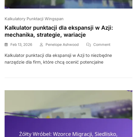
Kalkulatory Punktacji Wingspan
Kalkulator punktacji dla ekspansji w Azji:
mechanika, strategie, wariacje
On
Feb 13, 2026
Penelope Ashwood
Comment
Kalkulator
Kalkulator punktacji dla ekspansji w Azji to niezbędne
Punktacji
narzędzie dla firm, które chcą ocenić potencjalne
Dla
Ekspansji
W
Azji:
Mechanika,
Strategie,
Wariacje