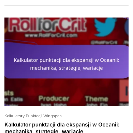
Tematycznych:
Integracja
Motywów,
Wpływ
Na
Rozgrywkę
Kalkulatory Punktacji Wingspan
Kalkulator punktacji dla ekspansji w Oceanii:
mechanika, strategie, wariacje