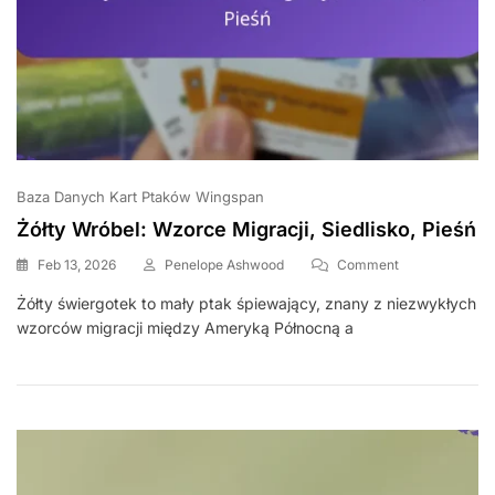
Baza Danych Kart Ptaków Wingspan
Żółty Wróbel: Wzorce Migracji, Siedlisko, Pieśń
On
Feb 13, 2026
Penelope Ashwood
Comment
Żółty
Żółty świergotek to mały ptak śpiewający, znany z niezwykłych
Wróbel:
wzorców migracji między Ameryką Północną a
Wzorce
Migracji,
Siedlisko,
Pieśń