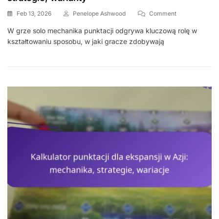
On
Feb 13, 2026
Penelope Ashwood
Comment
Kalkulator
W grze solo mechanika punktacji odgrywa kluczową rolę w
Punktacji
kształtowaniu sposobu, w jaki gracze zdobywają
Do
Gry
Solo:
Mechanika,
Strategie,
Warianty